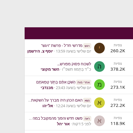
צפיות
מדרשי חז"ל - פרשת "ויגש"
ויגש
י
260.2K
יום שלישי בשעה 13:59
יוסף צ. הירשמן
צפיות
לשכוח פסוק מפורש...
ה
378.2K
כ״ד בְּתַמּוּז תשפ״ו
השר מקוצי
צפיות
הַשֹּׁכֵ֣ן אִתָּ֔ם בְּת֖וֹךְ טֻמְאֹתָֽם
אחרי מות
מ
273.1K
יום שלישי בשעה 23:43
מכנדבי
צפיות
האם הכהן היה מברך על השקאת הסוטה?
נשא
א
272.2K
יום שלישי בשעה 12:24
אל'יהו
צפיות
פשט חדש והפוך מהמקובל במה שהחסידה עושה חסד עם חברותיה
ראה
א
118.9K
לפני 5 דקות
אור יהל