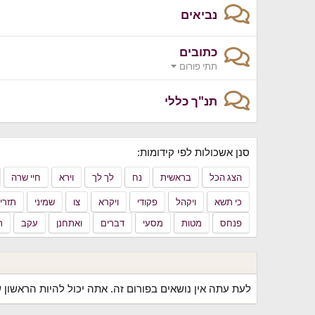
נביאים
כתובים
תתי פורום
תנ"ך כללי
סנן אשכולות לפי קידומות:
הצג הכל
בראשית
נח
לך לך
וירא
חיי שרה
כי תשא
ויקהל
פקודי
ויקרא
צו
שמיני
תזרי
פנחס
מטות
מסעי
דברים
ואתחנן
עקב
ר
לעת עתה אין נושאים בפורום זה. אתה יכול להיות הראשון ש