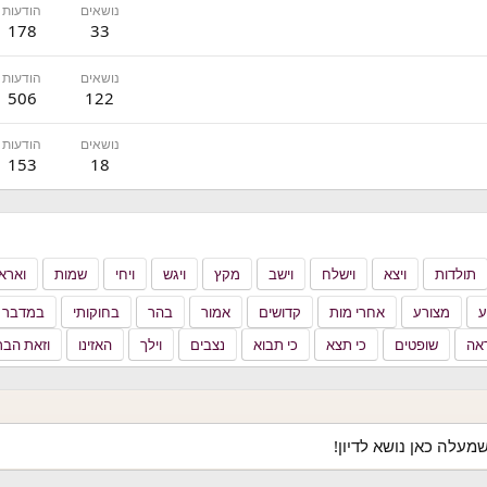
נושאים
הודעות
178
33
נושאים
הודעות
506
122
נושאים
הודעות
153
18
תולדות
ויצא
וישלח
וישב
מקץ
ויגש
ויחי
שמות
וארא
ע
מצורע
אחרי מות
קדושים
אמור
בהר
בחוקותי
במדבר
אה
שופטים
כי תצא
כי תבוא
נצבים
וילך
האזינו
וזאת הבר
מעלה כאן נושא לדיון!