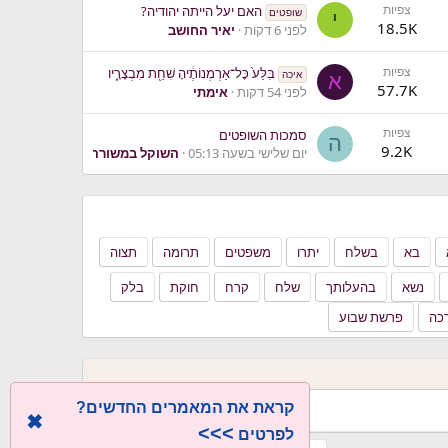
צפיות
האם יעל הייתה יהודיה?
שופטים
י
18.5K
לפני 6 דקות
יאיר החושב
צפיות
בִּלַּע֙ כׇּל־אַרְמְנוֹתֶ֔יהָ שִׁחֵ֖ת מִבְצָרָ֑יו
איכה
א
57.7K
לפני 54 דקות
אימתי
צפיות
סמכות השופטים
ה
9.2K
יום שלישי בשעה 05:13
השוקל במשורה
בא
בשלח
יתרו
משפטים
תרומה
תצוה
נשא
בהעלותך
שלח
קרח
חוקת
בלק
כה
פרשת שבוע
קראת את המאמרים החדשים?
✖
>>>
לפרטים