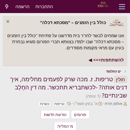
התחברות
הרשמה
כולל בין הזמנים – "מסכתא דכלה"
אנו שמחים לבשר לחו"ר בית מדרשנו על פתיחת "כולל בין הזמנים
– מסכתא דכלה" שבו ילמדו בצוותא חברי הפורום סוגיא נבחרת
בעיון עם מראי מקומות מסודרים.
להשתתפות>>> ◀
ים התלמוד
טריפות. ז. מכה שרק לפעמים מחלימה, איך
חולין
דנים אותה? -לכשתבריא תתכשר. מה דין החָלָב
שבינתיים?
(1 צופה)
מ
ת
ת
אולפן חדת
א׳ בְּסִיוָן תשפ״ו
טריפות
כשרות
ת
א
ג
ח
ר
י
פורומים
הודעות חדשות
י
י
ם
ל
ך
מי המליץ?
ח
ה