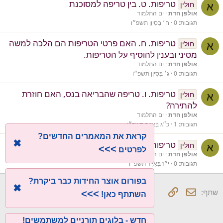
טריפות. ט. בין טריפה למסוכנת
חולין
א
אולפן חדת
ים התלמוד
תגובות
0
ח׳ בְּסִיוָן תשפ״ו
טריפות. ח. האם פרטי הטריפות הם הלכה למשה
חולין
א
מסיני ובענין להוסיף על הטריפות.
אולפן חדת
ים התלמוד
תגובות
0
ג׳ בְּסִיוָן תשפ״ו
טריפות. ו. טריפה שהבריאה בנס, האם חוזרת
חולין
א
להתירה?
אולפן חדת
ים התלמוד
תגובות
1
כ״ג בְּאִיָיר תשפ״ו
קראת את המאמרים החדשים?
✖
טריפות. ה. הדין והמציאות.
חולין
א
>>>
לפרטים
אולפן חדת
ים התלמוד
תגובות
0
י״ז בְּאִיָיר תשפ״ו
בפורום אוצר החידות כבר ביקרת?
✖
אימייל
קישור
שתף:
>>>
השתתף כאן!
חדש - בלוגים תורניים למשתמשים!