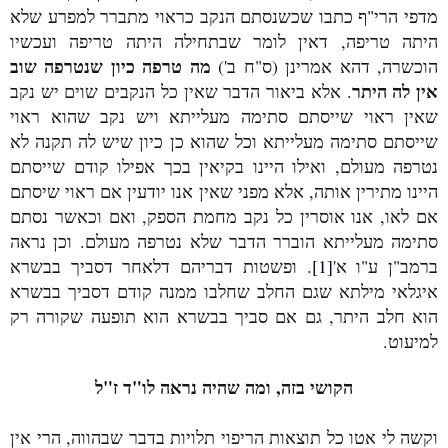
מדפי הרי"ף כתבו שכשנסתם הנקב כראוי מתברר למפרע שלא
היתה טריפה, דאין לומר שבתחילה היתה טריפה ועכשיו
מה טרפה כיון שנטרפה שוב
הוכשרה, דהא אמרינן (ס"ח ב')
אין לה היתר
. אלא ביאור הדבר שאין כל הנקבים שוים יש נקב
שאין ראוי שייסתם סתימה מעלייתא ויש נקב שהוא ראוי
שייסתם סתימה מעלייתא וכל שהוא כן כיון שיש לה תקנה לא
נטרפה מעולם, ואילו היינו בקיאין בכך אפילו קודם שייסתם
היינו מתירין אותה, אלא מפני שאין אנו יודעין אם ראוי שיסתם
אם לאו, אנו אוסרין כל נקב מחמת הספק, ואם וכאשר נסתם
סתימה מעלייתא הוברר הדבר שלא נטרפה מעולם. וכן נראה
ברמב"ן ע"ו א'
[1]
. ופשטות דבריהם דלאחר דסביך בבשרא
איגלאי מילתא שגם החלב שחלבו ממנה קודם דסביך בבשרא
הוא חלב היתר, גם אם סביך בבשרא הוא תופעה שקורה רק
למיעוט.
הקושי בזה, ומה שהיה נראה לו"ד ז"ל
וקשה לי אטו כל תוצאות הריפוי תלויות בדבר שבהווה, הרי אין