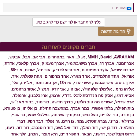
אחד יחיד
ת
ג
ו
עליך להתחבר או להירשם כדי להגיב כאן.
ב
ו
הודעות חדשות
ת
:
חברים מקוונים לאחרונה
AVRAHAM
David
MMH
א. ל.
אארי במסתרים
אבי אב
אבל
אבקש
אברהם12
אברך 11
אברך מישיבת מיר
אברך מעמיק
אברך קלאסי
אדרת
אהבת ישראל
אוֹצֶר המפתחות
אור זרוע לצדיק
אור יהל
אורות
אורי88
אוריאל
אחד התלמידים
אחד מארץ
אחד מהפורום
אחת שאלתי
איד
אידך גיסא
איש הגבעה
איש יהודי
איתי13
אך טוב וחסד
אל'יהו
אלי'
אליהו נחמן
אלימלך קלפהולץ
אם היו
אני יודע
אנשיל
אסור ברהטים
אסיא דמגן
אסקופה הנדרסת לרגלי גדו"י
ארגמן
ארז בלבנון
ארנפלד
ארצישראל
אשרינו מה טוב חלקנו
בדרך חדשה
בור סוד
בחור מאנ״ש
בית תפילה
בלתי אפשרי
במה אברך
במחשבה תחילה
בן אליהו
בן פטורא
בן תורה
בני הלויים
בעל נפש
בפקודיך אשיחה
בצלצלי שמע
בר אביי
ברזילאי
בריני
גברא זוטרא
גמח
גן חיים
גרינפלד
דבר חפץ
דברי
התלמיד
דוד בן ישי
דוד המלך
דוד יואל לשס
דוד רוטנברג
דור דור
דעת
דרוש וקבל שכר
דרשני
הבאר
החפץ חיים
היא אוצרו
הכהן
הלך אחר