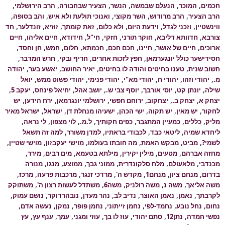
חכמים
המוכר
הנעלם שבמשה
הנשר
הצעיר שבחבורה
הרב הירושלמי
הרב הצעיר
הרב מרודוש
השר מקוצי
ואנוכי תולעת ולא איש
והב בסופה
ווינשטיין
וזכני לגדל
וידעת היום
ולא כלום
זאת קומתך
זוזיא
זונדלער
חד
צורבא
חדוותא דליבא
חוקר תורני
חזקי
חי"ל
חידודא
חיים אליהו
חיים
ארוכים
חיים של אושר
חיינו
חכם חכם
חכמתא
חלום
חמש
חן וחסד
חסידישער כולל יונגערמאן
חפץ לזכות אחרים
חריף ובקי
חרש המדבר
חשוב שנית
טענו בחיטים והודה לו בחיטים
יאיר החושב
יאשע בער
יהודה
מ.
יהודי וזהו
יהודי ח
יהודי מא"י
יהודי פנימי
יהודי פשוט ממש
יואל
שילה
יונתן קט
יוסי אורבך
יוסף צבי ש.
יושב אהל
יחיאל פינחס
יעקב 5
יצחק א
יצחק ב.
יצחקוב
ירוחם חפשי
ירושלמי יונגרמאן
ירח הידען
יש
לחקור
יש מאין
יש תקוה
ישי הכהן
ישעיהו מנחלת דן
ישראל
ישראל מאיר
מליק
כללים
כמעיין המתגבר
כפים חקותיך
ל.מ.
לוי מצפון
לי נראה
ליחדא שמיה
ליטאי כבד
לכבודי בראתיו
למדן משורר
למה זה תשאל
לשמי?
מביט
מבקש האמת
מה חובתו בעולמו
מוישי יעקבזון
מוישי שטיין
מחזה אברהם
מטעים
מילין יקירין
מילתא בטעמא
מים רבים
מירר
מכנדבי
מלאעולם
מלח סלקונדרית
ממוני גבך
ממוצע
מנגו
מנורה
בדרום
מנחם ציון
מנחם1
מקדש ה'
מרדכי זנגר
מרכבות פרעה
מרכז
משה אליאך
משה נ
משה רולניק
משה6
משתדל לעשות רצון ה'
משתוקק
לקרבתך
נאמן
נאמן האוצר
נדיב לב
נהר מעדן
נובהרדוקר
נושם עמוק
נחום
נחל נובע
נחמד-לפי
נחמן זייתוני
נחמן פופר
נמקן
נעשה אדם
נפשי חמדה
נתן12
סתם יהודי
עוז לו בך
עוזי ומגני
עמך
ענף עץ
עץ