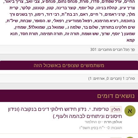
החיים
ערל שפתים
פדרו
פורת
פנחס נחום
פנחס ע
צבי זאב
צריך ביאור
צריך עיון
קהלת בניהו
קול יוסף
קוצר ברינה
קטן
קטנטן
קלקר
קרית
מלך
קרני ראמים
ר' חיים
ראם
רב בת״ת
רבי דוד
רימון
רך בשנים ורך
בחוכמה
רעיא מהימנא
רפאל ממודיעין
רפאלי
ש. הסופר
שבחת
שיל"ת
שים חלקינו בתורתך
שלום בר
שלמה ו.
שמואל בן
שמואל51
שמחין
שמעון ן' יוסף
שרוך
שש ושמח
תורה זה
תורה תמימה
תורת חסד
תנא
קמא
סַך הַכֹּל חברים מחוברים: 301
משתמשים שצופים באשכול הזה
סה"כ: 1 (חברים: 0, אורחים: 1)
נושאים דומים
טריפות. י. נידון חידוש חילוקי דינים בנקובה (ונידון
חולין
א
חיסונים וניתוחים לבהמה ולעוף.)
אולפן חדת
ים התלמוד
תגובות
0
י״ח בְּסִיוָן תשפ״ו