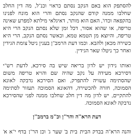
להסתפק הוא באם הנקב נסתם כראוי וכנ"ל, מה דין החלב
שחלבו ממנה קודם שהנקב נסתם והרי הוא מונח לפנינו
בהקפאה וכדו', האם הוא מותר, דאיגלאי מילתא למפרע שאינה
טריפה, או שהוא אסור, דכל זמן שלא נסתם הנקב הרי היא
טריפה, והיוצא מן הטמא טמא, וכאשר נסתם הנקב, הרי היא
כשירה מכאן ולהבא. וכמו דעת הרמב"ן בענין ניטל צומת הגידין
ואחר כך ניטלו שאר הגידין.
ואותו נידון יש לדון בריאה שיש בה סירכא, לדעת רש"י
דסירכא מעידה על נקב שהיה שם והויא טריפה משום
שהסתימה עשויה להתפרק, ואם הסירכא נדבקה לאונא
הסמוכה, חזרה להכשירה, דהאונא הסמוכה תעזור לסתימה
להתקיים, יש לדון מה דין חלב שחלבו ממנה לפני שהסירכא
נדבקה לאונא הסמוכה.
דעת הרא"ה והר"ן וכ"מ ברמב"ן
והנה הרא"ה בבדק הבית בית ב' שער ג' וכן הר"ן בדף י"א א'