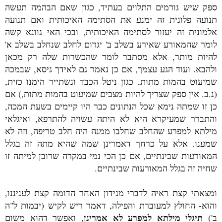
ספק שיש גורמים התלוים בעתיד, כגון שאם הבהמה תעשה
תנועה פלונית זה ימנע את הסתימה האיכותית ואם תנועה
אלמונית זה יעזור לסתימה האיכותית, ובכי האי גוונא קשה
לומר שהמאורע שאירע בשלב ב' יגרום לחלב שנחלב בשלב א'
להיות מותר, אלא מסתבר לומר שהכשרות שלה רק מכאן
ולהבא. ועוד הגע עצמך, אם כן נאמר גם לאידך גיסא, שבמכה
שמיעוט בהמות מתות, כגון ניטל הכבד ונשתייר הימנו כזית,
(נ.ב. אין ספק שצריך להיות מצבים שמיעוט בהמות מתות,) אם
כן זו שמתה נימא שכל הנתונים כבר היו קיימים בשעת המכה,
והתברר שמעיקרא היא לא היתה עשויה להתרפא, ואיגלאי
מילתא למפרע שהחלב שחלבו ממנה היה חלב טריפה, וזה לא
שמענו. אלא על כרחך דאמרינן שמה שהיא מתה זה בגלל
המאורעות שבינתיים, אם כן הכי נמי במקרה שרובן למיתה זו
שחיה זה בגלל המאורעות שבינתיים.
ומצאתי קצת ראיה לדברי מנידון האחר הדומה קצת לעניננו,
והוא- החולץ למעוברת והפילה, דאמר ריש לקיש (יבמות ל"ה
תיגלי מילתא למפרע לא אמרינן
ב')
, ואפשר דהוא משום