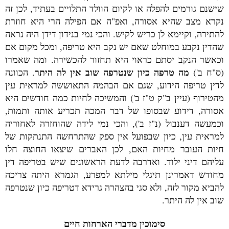
שישנם גורמים להפלה או לקיום הוולד התלויים בעתיד, לכן זה
נקרא מצב שהיא אסורה, ואפ"ה אם הפילה הרי היא חוזרת
להתירה, וקיימא לן כריש לקיש. והכי נמי בנידון דידן היה נראה
שהדין נקבע במוחלט שאם יש נקב היא טריפה, ומכל מקום אם
וכאשר הנקב יסתם כראוי היא תחזור להכשירה. ומה שאמרו
מה טרפה כיון שנטרפה שוב אין לה היתר
(ס"ח ב')
. הכוונה
לדין טריפה הידוע, שגם אם הבהמה התאוששה למראית עין
מהטירוף (עיין ב"ק ט"ז ב') והמשיכה לחיות כמה חודשים היא
אסורה, דידוע שבסופו של דבר המכה תכריע אותה ותמות,
וכמעשה דענבול (נ"ז ב'), והכי נמי לידה שהוחזרה לאחוריה
למראית עין, כיון שבפועל אין ספק שהתרחשה התנתקות של
חיות העובר מחיות האם, לכן האברים שיצאו החוצה חלו
עליהם דיני ילוד. ואדרבה לדעת הראשונים שיש בטריפה דין
מחודש דאמרינן תיגלי מילתא למפרע, הגמרא היתה צריכה
להביא מקור לזה, ולא סגי בהצהרה גרידא דטריפה כיון שנטרפה
שוב אין לה היתר.
סימוכין מדברי הארחות חיים