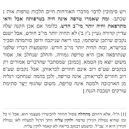
ויש סימוכין לדבר מדברי האורחות חיים הלכות טרפות אות נ
ומה שאמרו טרפה אינה חיה בטרפותה אבל ודאי
שכתב-
מתרפאת וחיה יותר מי"ב חדש.
כלומר אם אכן הקנה שלה
עדיין קדורה (עיין נ"ז ב') לא תחיה יותר מי"ב חודש, אבל ישנם
נקבים שיתכן שיסתמו, כמו ריאה שניקבה ודופן סותמתה וסביך
בבישרא, ובזה תחיה יותר מי"ב חודש. ומשמעות דבריו שלפני
שנתרפאה אכן היא טריפה גמורה, והחלב שנחלב אז, אסור
משום יוצא מן הטמא. [כמובן שמסתבר שהדברים אמורים רק
בנקבים שע"פ רוב אינם חוזרים לבראותן, אבל נקבים שע"פ
רוב חוזרים לבריאותן, אינה טריפה, ולכן בהמה שנחתכו רגליה
מן הארכובה ולמטה אינה טריפה, משום שהגוף יֶיַצֵר סתימת
עורקים ושכבת הגנה.]
מתחלה
[1]
וז"ל- אלא דהתם
פסול החוזר להכשירו מעצמו הוא, אבל זו כל
ולוקין עליה
זמן שהיא נטולת הגידין טרפה
חתך הרגל למעלה לאו נטולת
הגידין היא זו. עכ"ל. ומשמע דבנקב בריאה לא קאמר לוקין עליה.