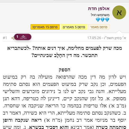
ו
ת
אולפן חדת
ט
ח
א
ל
משתמש רגיל
ה
פרסם מאמר
פרסם 5 מאמרים
פרסם 15 מאמרים!
1
א׳ בְּסִיוָן תשפ״ו - 17.05.26
#1
מכה שרק לפעמים מחלימה, איך דנים אותה? -לכשתבריא
תתכשר. מה דין החָלָב שבינתיים?
הספק
ויש לדון מה דין מכה שהרפואה מועילה בה רק במיעוט
הפעמים, וכן נקב שרק במיעוט הפעמים הוא נסתם סתימה
מעלייתא. והנה גבי נקב יש לנו ב' נידונים מוכרעים והשלישי
מסופק. א. כל זמן שהנקב קיים, דיינינן לה כטריפה, דהא תנן
(מ"ב א') אלו טריפות בבהמה כו' הריאה שניקבה או שחסרה.
ב. כשהנקב נסתם סתימה מעלייתא, הרי היא כשירה, דאמר רב
ריאה שנקבה ודופן
יוסף בר מניומי אמר רב נחמן (מ"ח א')
סותמתה כשרה
והוא דסביך בבשרא
ואמר רבינא
. ג. ומה שיש